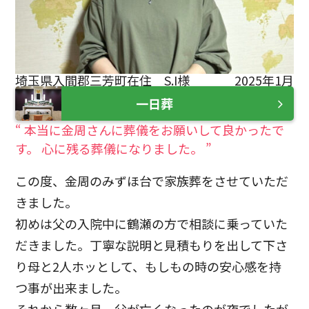
埼玉県入間郡三芳町在住 S.I様
2025年1月
一日葬
“ 本当に金周さんに葬儀をお願いして良かったで
す。 心に残る葬儀になりました。 ”
この度、金周のみずほ台で家族葬をさせていただ
きました。
初めは父の入院中に鶴瀬の方で相談に乗っていた
だきました。丁寧な説明と見積もりを出して下さ
り母と2人ホッとして、もしもの時の安心感を持
つ事が出来ました。
それから数ヶ月、父が亡くなったのが夜でしたが