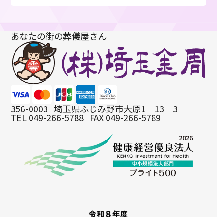
により、この入会申込みの撤回を行う事ができ、その効力は
書面を発送した時点から生じます。 この場合、入会申込み
者には一切費用の負担はなく、またすでに支払いされている
あなたの街の葬儀屋さん
入会金などは全額をお返しします。
第１１条 (会員証の再発行について)
会員が会員証を紛失、再発行を求めるときは手数料(1,100円
税込)を納入していただきます。
第１２条 (お問い合わせについて)
この規約内容についてのお問い合わせは、埼玉金周本店
356-0003
埼玉県ふじみ野市大原1－13－3
0120-42-5541にて行っております。
TEL 049-266-5788
FAX 049-266-5789