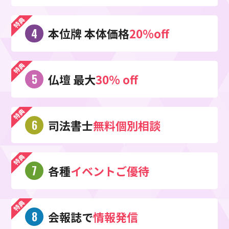
会費はありません。
必要性がある場合。
第６条 (会員証明)
個人情報の確認・訂正・削除について
所定の手続き完了後、本会が発行する会員証（やすらぎカー
本位牌 本体価格
20%off
お客様が、弊社にご提供いただいた個人情報は、その内容の
ド）を以て会員資格証明とします。
確認および変更・削除などを希望される場合には、お客様の
第７条 (会員の特典)
意思 を尊重し、合理的な範囲で必要な対応をさせていただき
葬儀利用に際して、会員特別料金を、その他関連サービスで
ます。
も会員特別割引を受けることができます。
仏壇 最大
30% off
お問い合わせ
また、当社主催のイベントにおいて会員優遇を受けることが
こちら
プライバシーポリシーに関するお問い合わせは
まで
できます。
お願いいたします。お客様ご本人のお問い合わせに限り、合
第８条 (退会)
司法書士
無料個別相談
理的な範囲で対応いたします。
本会の会員は、申し出によりいつでも本会を退会できます。
入会金のご返金はいたしかねます。あらかじめご了承くださ
い
第９条 (住所・氏名の変更)
各種
イベントご優待
本会会員の住所、氏名等に変更が生じた場合は、速やかにご
連絡ください。
第１０条 (クーリングオフの規定について)
入会者は本書を受領した日を含む8日間は、第12条に規定す
会報誌で
情報発信
る「お問い合わせ」宛書面（葉書、封筒）にて通知すること