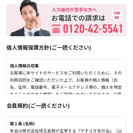
個人情報保護方針
(ご一読ください)
個人情報の収集
お客様に本サイトのサービスをご利用いただくために、その
利用目的をご確認いただいた上で、お客様の個人情報（氏
名、住所、電話番号、電子メールアドレス等の、個人を特定
することができる情報）をご登録いただいております。お客
様から収集させていただいた個人情報は、不正アクセスや紛
会員規約
(ご一読ください)
失、破壊、及び漏洩等が起きぬよう、弊社で厳重に管理いた
します。
個人情報の利用方法について
第１条 (名称)
ご登録いただいた個人情報は、弊社からより良いサービスを
本会は株式会社埼玉金周が主宰する『やすらぎ友の会』（以