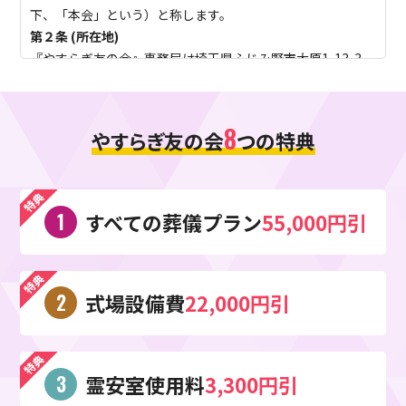
提供するために利用しています。
下、「本会」という）と称します。
商品のお届け、ご請求の対応、電子メールでの情報提供、ニ
第２条 (所在地)
ュースレター、各種キャンペーンのご案内などの目的で使用
『やすらぎ友の会』事務局は埼玉県ふじみ野市大原1-13-3
いたします。
埼玉金周本店内におきます。
Cookie の使用
第３条 (目的)
お客様が当サイトにアクセスされる際、「Cookie（クッキ
やすらぎ友の会は加入者及びその家族が、葬儀に関しての情
8
やすらぎ友の会
つの特典
ー）」を使用してお客様のコンピュータを識別します。
報をより早く入手し不安を解消し、当社の理念「活・粋・生
Cookie（クッキー）は、お客様が当サイトを閲覧する際、
きるを応援し隊」に基づき元気に、格好よく、心豊かに日常
より便利にご利用いただくために使用しております。決して
生活をお送りいただくことを目的とします。
お客様のプライバシーを侵害するものではなく、またお客様
第４条 （会員・範囲）
すべての葬儀プラン
55,000円引
のコンピュータに悪影響を及ぼすことはありません。
入会希望者が、本会の趣旨・規約を承認の上、所定の手続き
個人情報の開示・提供
を完了し、本会が会員として承認した方とします。
ご登録いただいた個人情報は厳重に管理され、以下の場合を
入会者のご家族様ならどなたでも会員特典をご利用いただけ
除き、登録いただいたご本人の了承なく第三者に開示するこ
式場設備費
22,000円引
ます。
とはありません。お客様のサイト上の行為が第三者に不利益
入会者の葬儀が発生した際はご家族様へ会員資格を引き継ぐ
を及ぼすと当社が判断した場合これには詐欺被害、信用リス
事ができます。（会員資格の永久継承）
ク対策の企業との情報交換も含まれます。裁判所、検察庁、
第５条 (入会金)
霊安室使用料
3,300円引
警察、これらに順ずる公的機関から要請された場合、人の生
本会の入会金は(5,000円税込)で永久会員。月々の掛金・年
命、身体及び財産等に対する差し迫った危険があり、緊急の