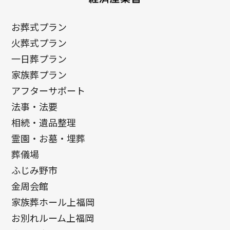
個人情報の確認・訂正・削除について
お客様が、弊社にご提供いただいた個人情報は、その内容の
お葬式プラン
確認および変更・削除などを希望される場合には、お客様の
火葬式プラン
意思 を尊重し、合理的な範囲で必要な対応をさせていただき
ます。
一日葬プラン
お問い合わせ
家族葬プラン
こちら
プライバシーポリシーに関するお問い合わせは
まで
アフターサポート
お願いいたします。お客様ご本人のお問い合わせに限り、合
法事・法要
理的な範囲で対応いたします。
相続・遺品整理
霊園・お墓・埋葬
葬儀場
ふじみ野市
金周会館
家族葬ホール上福岡
お別れルーム上福岡