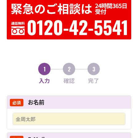
1
2
3
入力
確認
完了
お名前