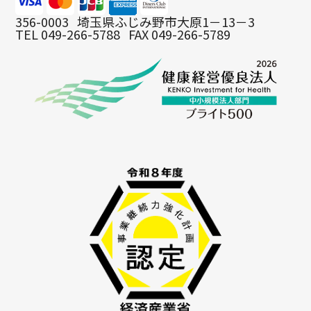
商品のお届け、ご請求の対応、電子メールでの情報提供、ニ
ュースレター、各種キャンペーンのご案内などの目的で使用
356-0003
埼玉県ふじみ野市大原1－13－3
TEL 049-266-5788
FAX 049-266-5789
いたします。
Cookie の使用
お客様が当サイトにアクセスされる際、「Cookie（クッキ
ー）」を使用してお客様のコンピュータを識別します。
Cookie（クッキー）は、お客様が当サイトを閲覧する際、
より便利にご利用いただくために使用しております。決して
お客様のプライバシーを侵害するものではなく、またお客様
のコンピュータに悪影響を及ぼすことはありません。
個人情報の開示・提供
ご登録いただいた個人情報は厳重に管理され、以下の場合を
除き、登録いただいたご本人の了承なく第三者に開示するこ
とはありません。お客様のサイト上の行為が第三者に不利益
を及ぼすと当社が判断した場合これには詐欺被害、信用リス
ク対策の企業との情報交換も含まれます。裁判所、検察庁、
警察、これらに順ずる公的機関から要請された場合、人の生
命、身体及び財産等に対する差し迫った危険があり、緊急の
必要性がある場合。