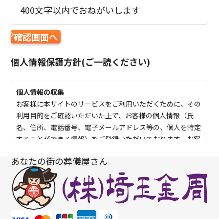
400文字以内でおねがいします
個人情報保護方針
(ご一読ください)
個人情報の収集
お客様に本サイトのサービスをご利用いただくために、その
利用目的をご確認いただいた上で、お客様の個人情報（氏
名、住所、電話番号、電子メールアドレス等の、個人を特定
することができる情報）をご登録いただいております。お客
様から収集させていただいた個人情報は、不正アクセスや紛
あなたの街の葬儀屋さん
失、破壊、及び漏洩等が起きぬよう、弊社で厳重に管理いた
します。
個人情報の利用方法について
ご登録いただいた個人情報は、弊社からより良いサービスを
提供するために利用しています。