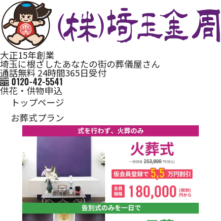
大正15年創業
埼玉に根ざしたあなたの街の葬儀屋さん
通話無料 24時間365日受付
0120-42-5541
供花・供物申込
トップページ
お葬式プラン