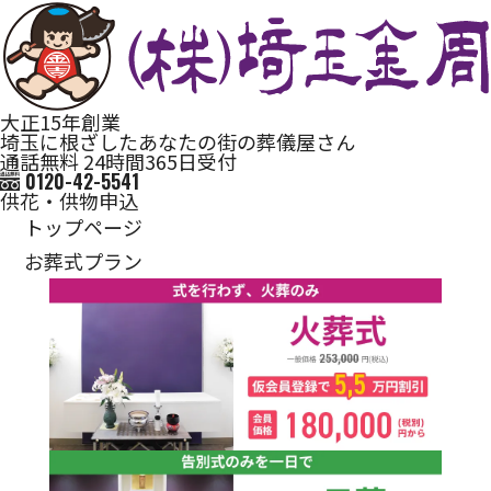
大正15年創業
埼玉に根ざしたあなたの街の葬儀屋さん
通話無料 24時間365日受付
0120-42-5541
供花・供物申込
トップページ
お葬式プラン