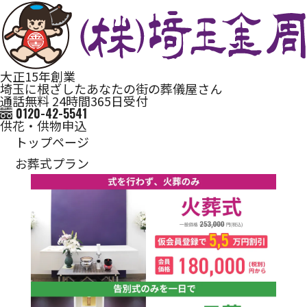
大正15年創業
埼玉に根ざしたあなたの街の葬儀屋さん
通話無料 24時間365日受付
0120-42-5541
供花・供物申込
トップページ
お葬式プラン