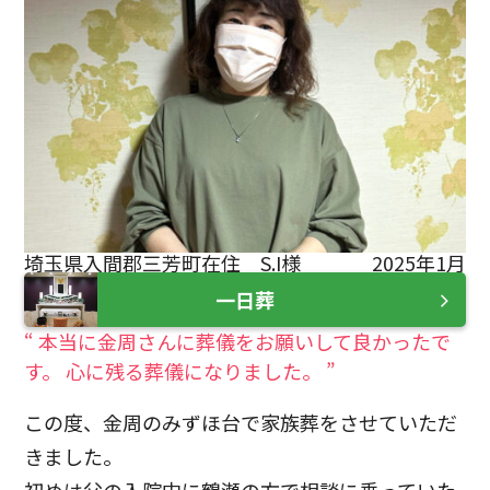
埼玉県入間郡三芳町在住 S.I様
2025年1月
一日葬
“ 本当に金周さんに葬儀をお願いして良かったで
す。 心に残る葬儀になりました。 ”
この度、金周のみずほ台で家族葬をさせていただ
きました。