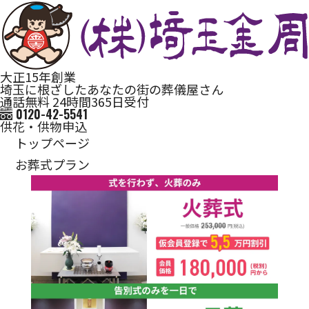
大正15年創業
埼玉に根ざしたあなたの街の葬儀屋さん
通話無料 24時間365日受付
0120-42-5541
供花・供物申込
トップページ
お葬式プラン