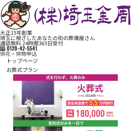
大正15年創業
埼玉に根ざしたあなたの街の葬儀屋さん
通話無料 24時間365日受付
0120-42-5541
供花・供物申込
トップページ
お葬式プラン