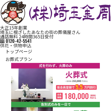
大正15年創業
埼玉に根ざしたあなたの街の葬儀屋さん
通話無料 24時間365日受付
0120-42-5541
供花・供物申込
トップページ
お葬式プラン