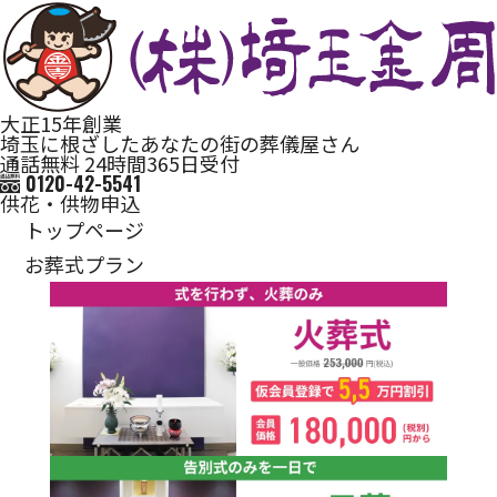
大正15年創業
埼玉に根ざしたあなたの街の葬儀屋さん
通話無料 24時間365日受付
0120-42-5541
供花・供物申込
トップページ
お葬式プラン