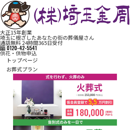
大正15年創業
埼玉に根ざしたあなたの街の葬儀屋さん
通話無料 24時間365日受付
0120-42-5541
供花・供物申込
トップページ
お葬式プラン