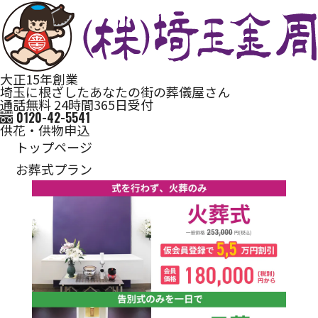
大正15年創業
埼玉に根ざしたあなたの街の葬儀屋さん
通話無料 24時間365日受付
0120-42-5541
供花・供物申込
トップページ
お葬式プラン