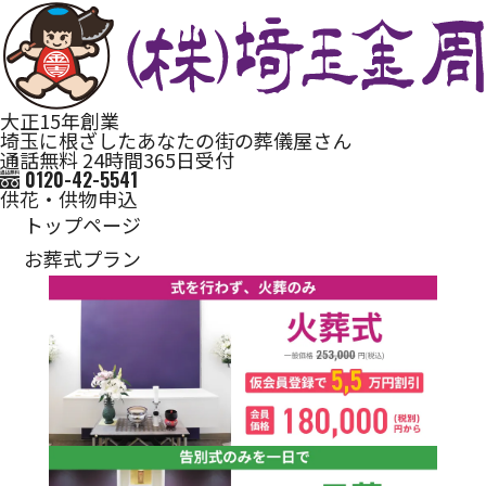
大正15年創業
埼玉に根ざしたあなたの街の葬儀屋さん
通話無料 24時間365日受付
0120-42-5541
供花・供物申込
トップページ
お葬式プラン